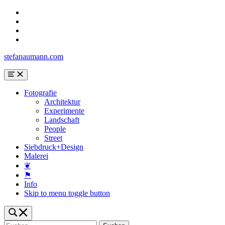
Skip
to
Skip
main
to
Skip
navigation
main
to
Skip
content
search
to
stefanaumann.com
form
footer
Menu
Fotografie
Architektur
Experimente
Landschaft
People
Street
Siebdruck+Design
Malerei
❦
⚑
Info
Skip to menu toggle button
Toggle
search
Suchen