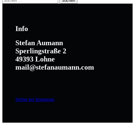
form
nach:
modal
box
Info
Stefan Aumann
Sperlingstraße 2
49393 Lohne
mail@stefanaumann.com
Stefan bei Instagram