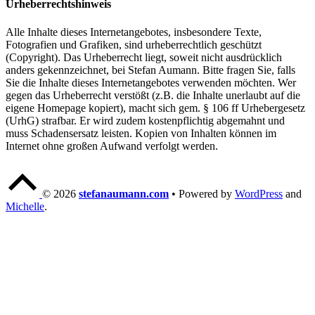
Urheberrechtshinweis
Alle Inhalte dieses Internetangebotes, insbesondere Texte,
Fotografien und Grafiken, sind urheberrechtlich geschützt
(Copyright). Das Urheberrecht liegt, soweit nicht ausdrücklich
anders gekennzeichnet, bei Stefan Aumann. Bitte fragen Sie, falls
Sie die Inhalte dieses Internetangebotes verwenden möchten. Wer
gegen das Urheberrecht verstößt (z.B. die Inhalte unerlaubt auf die
eigene Homepage kopiert), macht sich gem. § 106 ff Urhebergesetz
(UrhG) strafbar. Er wird zudem kostenpflichtig abgemahnt und
muss Schadensersatz leisten. Kopien von Inhalten können im
Internet ohne großen Aufwand verfolgt werden.
Skip
Back
back
to
© 2026
stefanaumann.com
•
Powered by
WordPress
and
to
top
Michelle
.
main
of
navigation
the
page