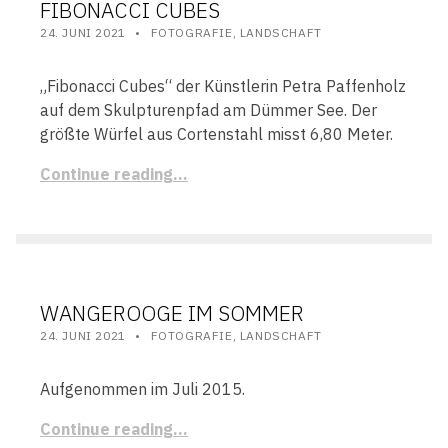
FIBONACCI CUBES
POSTED ON:
CATEGORIZED IN:
WRITTEN BY:
STEFAN
24. JUNI 2021
FOTOGRAFIE
,
LANDSCHAFT
„Fibonacci Cubes“ der Künstlerin Petra Paffenholz
auf dem Skulpturenpfad am Dümmer See. Der
größte Würfel aus Cortenstahl misst 6,80 Meter.
Continue reading…
WANGEROOGE IM SOMMER
POSTED ON:
CATEGORIZED IN:
WRITTEN BY:
STEFAN
24. JUNI 2021
FOTOGRAFIE
,
LANDSCHAFT
Aufgenommen im Juli 2015.
Continue reading…