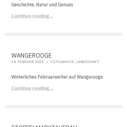
Geschichte, Natur und Genuss
Continue reading…
WANGEROOGE
POSTED ON:
CATEGORIZED IN:
WRITTEN BY:
STEFAN
14. FEBRUAR 2025
FOTOGRAFIE
,
LANDSCHAFT
Winterliches Februarwetter auf Wangerooge
Continue reading…