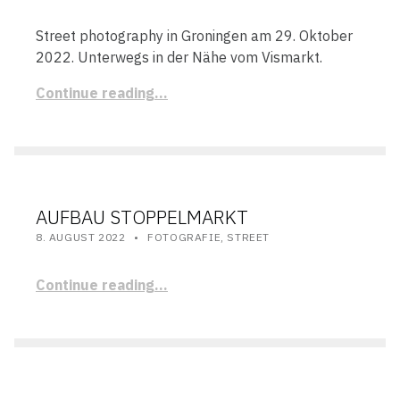
Street photography in Groningen am 29. Oktober
2022. Unterwegs in der Nähe vom Vismarkt.
Continue reading…
AUFBAU STOPPELMARKT
POSTED ON:
CATEGORIZED IN:
WRITTEN BY:
STEFAN
8. AUGUST 2022
FOTOGRAFIE
,
STREET
Continue reading…