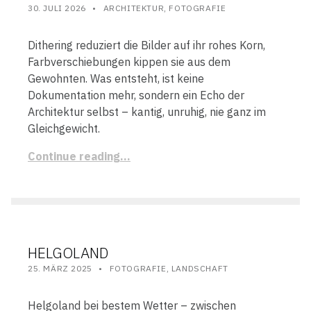
POSTED ON:
CATEGORIZED IN:
WRITTEN BY:
STEFAN
30. JULI 2026
ARCHITEKTUR
,
FOTOGRAFIE
Dithering reduziert die Bilder auf ihr rohes Korn,
Farbverschiebungen kippen sie aus dem
Gewohnten. Was entsteht, ist keine
Dokumentation mehr, sondern ein Echo der
Architektur selbst – kantig, unruhig, nie ganz im
Gleichgewicht.
Continue reading…
HELGOLAND
POSTED ON:
CATEGORIZED IN:
WRITTEN BY:
STEFAN
25. MÄRZ 2025
FOTOGRAFIE
,
LANDSCHAFT
Helgoland bei bestem Wetter – zwischen