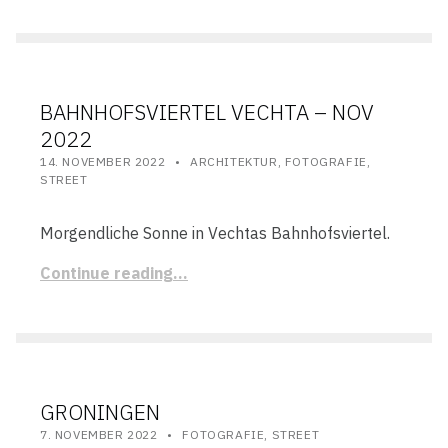
BAHNHOFSVIERTEL VECHTA – NOV
2022
POSTED ON:
CATEGORIZED IN:
WRITTEN BY:
STEFAN
14. NOVEMBER 2022
ARCHITEKTUR
,
FOTOGRAFIE
,
STREET
Morgendliche Sonne in Vechtas Bahnhofsviertel.
Continue reading…
GRONINGEN
POSTED ON:
CATEGORIZED IN:
WRITTEN BY:
STEFAN
7. NOVEMBER 2022
FOTOGRAFIE
,
STREET