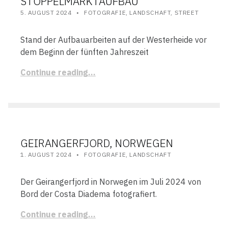
STOPPELMARKTAUFBAU
POSTED ON:
CATEGORIZED IN:
WRITTEN BY:
STEFAN
5. AUGUST 2024
FOTOGRAFIE
,
LANDSCHAFT
,
STREET
Stand der Aufbauarbeiten auf der Westerheide vor
dem Beginn der fünften Jahreszeit
Continue reading…
GEIRANGERFJORD, NORWEGEN
POSTED ON:
CATEGORIZED IN:
WRITTEN BY:
STEFAN
1. AUGUST 2024
FOTOGRAFIE
,
LANDSCHAFT
Der Geirangerfjord in Norwegen im Juli 2024 von
Bord der Costa Diadema fotografiert.
Continue reading…