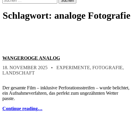
form
nach:
modal
box
Schlagwort:
analoge Fotografie
WANGEROOGE ANALOG
POSTED ON:
CATEGORIZED IN:
WRITTEN BY:
STEFAN
18. NOVEMBER 2025
EXPERIMENTE
,
FOTOGRAFIE
,
LANDSCHAFT
Der gesamte Film – inklusive Perforationsstreifen – wurde belichtet,
ein Aufnahmeverfahren, das perfekt zum ungezähmten Wetter
passte.
Continue reading…