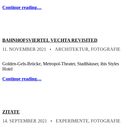
Continue reading…
BAHNHOFSVIERTEL VECHTA REVISITED
POSTED ON:
CATEGORIZED IN:
WRITTEN BY:
STEFAN
11. NOVEMBER 2021
ARCHITEKTUR
,
FOTOGRAFIE
Golden-Gels-Brücke, Metropol-Theater, Stadthäuser, ibis Styles
Hotel
Continue reading…
ZITATE
POSTED ON:
CATEGORIZED IN:
WRITTEN BY:
STEFAN
14. SEPTEMBER 2021
EXPERIMENTE
,
FOTOGRAFIE