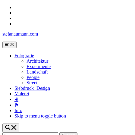
Skip
to
Skip
main
to
Skip
navigation
main
to
Skip
content
search
to
stefanaumann.com
form
footer
Menu
Fotografie
Architektur
Experimente
Landschaft
People
Street
Siebdruck+Design
Malerei
❦
⚑
Info
Skip to menu toggle button
Toggle
search
Suchen