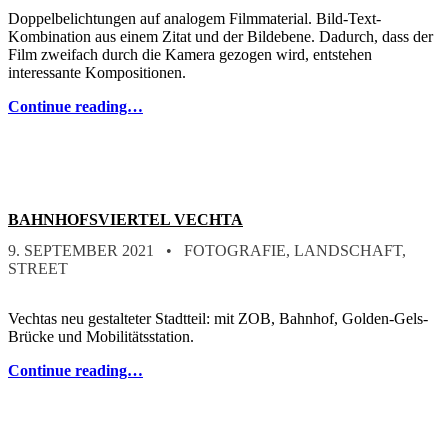
Doppelbelichtungen auf analogem Filmmaterial. Bild-Text-
Kombination aus einem Zitat und der Bildebene. Dadurch, dass der
Film zweifach durch die Kamera gezogen wird, entstehen
interessante Kompositionen.
Continue reading…
BAHNHOFSVIERTEL VECHTA
POSTED ON:
CATEGORIZED IN:
WRITTEN BY:
STEFAN
9. SEPTEMBER 2021
FOTOGRAFIE
,
LANDSCHAFT
,
STREET
Vechtas neu gestalteter Stadtteil: mit ZOB, Bahnhof, Golden-Gels-
Brücke und Mobilitätsstation.
Continue reading…