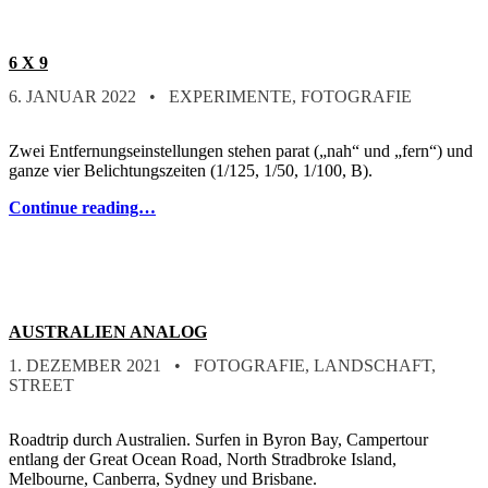
6 X 9
POSTED ON:
CATEGORIZED IN:
WRITTEN BY:
STEFAN
6. JANUAR 2022
EXPERIMENTE
,
FOTOGRAFIE
Zwei Entfernungseinstellungen stehen parat („nah“ und „fern“) und
ganze vier Belichtungszeiten (1/125, 1/50, 1/100, B).
Continue reading…
AUSTRALIEN ANALOG
POSTED ON:
CATEGORIZED IN:
WRITTEN BY:
STEFAN
1. DEZEMBER 2021
FOTOGRAFIE
,
LANDSCHAFT
,
STREET
Roadtrip durch Australien. Surfen in Byron Bay, Campertour
entlang der Great Ocean Road, North Stradbroke Island,
Melbourne, Canberra, Sydney und Brisbane.