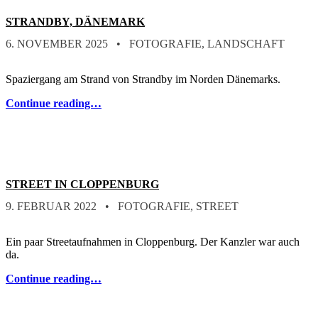
STRANDBY, DÄNEMARK
POSTED ON:
CATEGORIZED IN:
WRITTEN BY:
STEFAN
6. NOVEMBER 2025
FOTOGRAFIE
,
LANDSCHAFT
Spaziergang am Strand von Strandby im Norden Dänemarks.
Continue reading…
STREET IN CLOPPENBURG
POSTED ON:
CATEGORIZED IN:
WRITTEN BY:
STEFAN
9. FEBRUAR 2022
FOTOGRAFIE
,
STREET
Ein paar Streetaufnahmen in Cloppenburg. Der Kanzler war auch
da.
Continue reading…