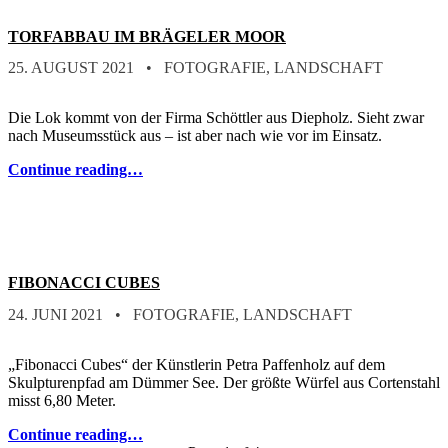
TORFABBAU IM BRÄGELER MOOR
POSTED ON:
CATEGORIZED IN:
WRITTEN BY:
STEFAN
25. AUGUST 2021
FOTOGRAFIE
,
LANDSCHAFT
Die Lok kommt von der Firma Schöttler aus Diepholz. Sieht zwar
nach Museumsstück aus – ist aber nach wie vor im Einsatz.
Continue reading…
FIBONACCI CUBES
POSTED ON:
CATEGORIZED IN:
WRITTEN BY:
STEFAN
24. JUNI 2021
FOTOGRAFIE
,
LANDSCHAFT
„Fibonacci Cubes“ der Künstlerin Petra Paffenholz auf dem
Skulpturenpfad am Dümmer See. Der größte Würfel aus Cortenstahl
misst 6,80 Meter.
Continue reading…