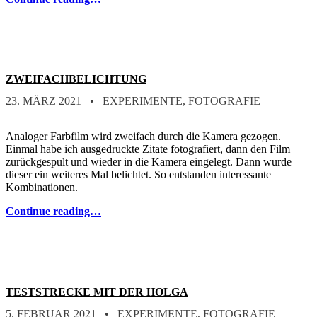
ZWEIFACHBELICHTUNG
POSTED ON:
CATEGORIZED IN:
WRITTEN BY:
STEFAN
23. MÄRZ 2021
EXPERIMENTE
,
FOTOGRAFIE
Analoger Farbfilm wird zweifach durch die Kamera gezogen.
Einmal habe ich ausgedruckte Zitate fotografiert, dann den Film
zurückgespult und wieder in die Kamera eingelegt. Dann wurde
dieser ein weiteres Mal belichtet. So entstanden interessante
Kombinationen.
Continue reading…
TESTSTRECKE MIT DER HOLGA
POSTED ON:
CATEGORIZED IN:
WRITTEN BY:
STEFAN
5. FEBRUAR 2021
EXPERIMENTE
,
FOTOGRAFIE