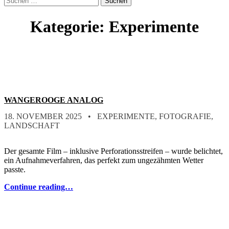
form
nach:
modal
box
Kategorie:
Experimente
WANGEROOGE ANALOG
POSTED ON:
CATEGORIZED IN:
WRITTEN BY:
STEFAN
18. NOVEMBER 2025
EXPERIMENTE
,
FOTOGRAFIE
,
LANDSCHAFT
Der gesamte Film – inklusive Perforationsstreifen – wurde belichtet,
ein Aufnahmeverfahren, das perfekt zum ungezähmten Wetter
passte.
Continue reading…