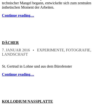
technischer Mangel begann, entwickelte sich zum zentralen
ästhetischen Moment der Arbeiten.
Continue reading…
DÄCHER
POSTED ON:
CATEGORIZED IN:
WRITTEN BY:
STEFAN
7. JANUAR 2016
EXPERIMENTE
,
FOTOGRAFIE
,
LANDSCHAFT
St. Gertrud in Lohne und aus dem Bürofenster
Continue reading…
KOLLODIUM NASSPLATTE