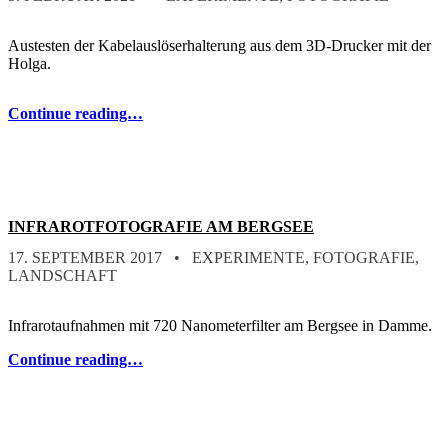
Austesten der Kabelauslöserhalterung aus dem 3D-Drucker mit der
Holga.
Continue reading…
INFRAROTFOTOGRAFIE AM BERGSEE
POSTED ON:
CATEGORIZED IN:
WRITTEN BY:
STEFAN
17. SEPTEMBER 2017
EXPERIMENTE
,
FOTOGRAFIE
,
LANDSCHAFT
Infrarotaufnahmen mit 720 Nanometerfilter am Bergsee in Damme.
Continue reading…