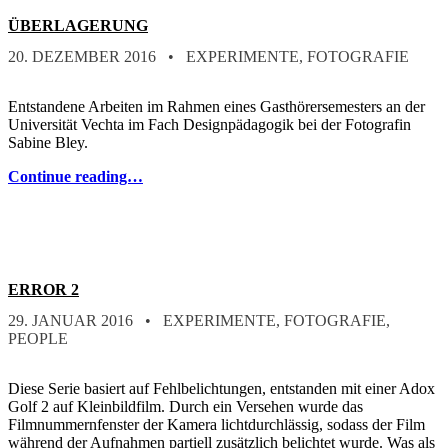
ÜBERLAGERUNG
POSTED ON:
CATEGORIZED IN:
WRITTEN BY:
STEFAN
20. DEZEMBER 2016
EXPERIMENTE
,
FOTOGRAFIE
Entstandene Arbeiten im Rahmen eines Gasthörersemesters an der
Universität Vechta im Fach Designpädagogik bei der Fotografin
Sabine Bley.
Continue reading…
ERROR 2
POSTED ON:
CATEGORIZED IN:
WRITTEN BY:
STEFAN
29. JANUAR 2016
EXPERIMENTE
,
FOTOGRAFIE
,
PEOPLE
Diese Serie basiert auf Fehlbelichtungen, entstanden mit einer Adox
Golf 2 auf Kleinbildfilm. Durch ein Versehen wurde das
Filmnummernfenster der Kamera lichtdurchlässig, sodass der Film
während der Aufnahmen partiell zusätzlich belichtet wurde. Was als