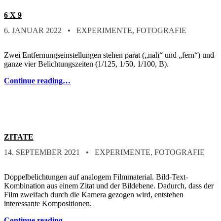
6 X 9
POSTED ON:
CATEGORIZED IN:
WRITTEN BY:
STEFAN
6. JANUAR 2022
EXPERIMENTE
,
FOTOGRAFIE
Zwei Entfernungseinstellungen stehen parat („nah“ und „fern“) und
ganze vier Belichtungszeiten (1/125, 1/50, 1/100, B).
Continue reading…
ZITATE
POSTED ON:
CATEGORIZED IN:
WRITTEN BY:
STEFAN
14. SEPTEMBER 2021
EXPERIMENTE
,
FOTOGRAFIE
Doppelbelichtungen auf analogem Filmmaterial. Bild-Text-
Kombination aus einem Zitat und der Bildebene. Dadurch, dass der
Film zweifach durch die Kamera gezogen wird, entstehen
interessante Kompositionen.
Continue reading…