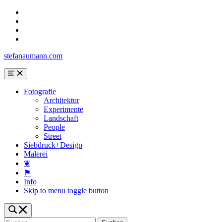
Skip
to
Skip
main
to
Skip
navigation
main
to
Skip
content
search
to
stefanaumann.com
form
footer
Menu
Fotografie
Architektur
Experimente
Landschaft
People
Street
Siebdruck+Design
Malerei
❦
⚑
Info
Skip to menu toggle button
Toggle
search
Suchen