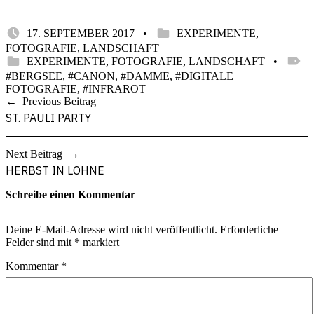
POSTED ON:
CATEGORIZED IN:
WRITTEN BY:
17. SEPTEMBER 2017
EXPERIMENTE
,
STEFAN
FOTOGRAFIE
,
LANDSCHAFT
CATEGORIZED IN:
TAGGE
EXPERIMENTE
,
FOTOGRAFIE
,
LANDSCHAFT
BERGSEE
,
CANON
,
DAMME
,
DIGITALE
FOTOGRAFIE
,
INFRAROT
Skip
Beitragsnavigation
Previous Beitrag
back
ST. PAULI PARTY
to
main
navigation
Next Beitrag
HERBST IN LOHNE
Schreibe einen Kommentar
Deine E-Mail-Adresse wird nicht veröffentlicht.
Erforderliche
Felder sind mit
*
markiert
Kommentar
*