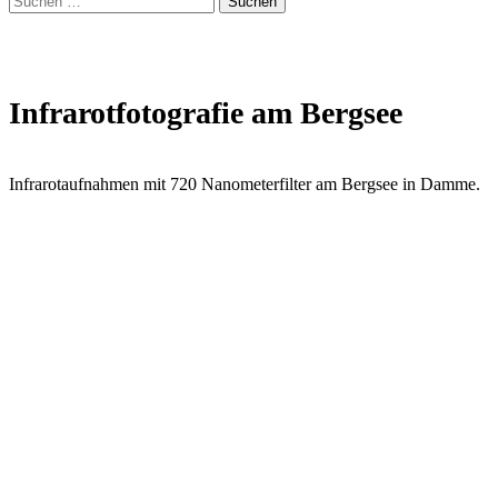
form
nach:
modal
box
Infrarotfotografie am Bergsee
Infrarotaufnahmen mit 720 Nanometerfilter am Bergsee in Damme.