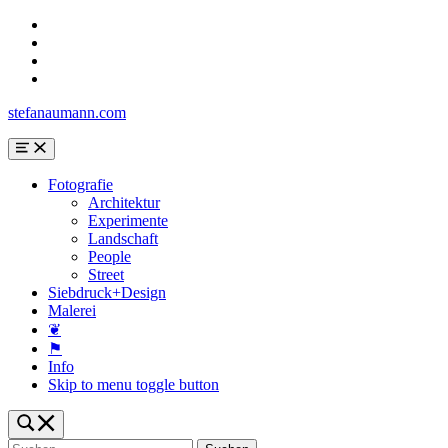
Skip
to
Skip
main
to
Skip
navigation
main
to
Skip
content
search
to
stefanaumann.com
form
footer
Menu
Fotografie
Architektur
Experimente
Landschaft
People
Street
Siebdruck+Design
Malerei
❦
⚑
Info
Skip to menu toggle button
Toggle
search
Suchen