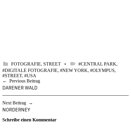
CATEGORIZED IN:
TAGGED AS:
FOTOGRAFIE
,
STREET
CENTRAL PARK
,
DIGITALE FOTOGRAFIE
,
NEW YORK
,
OLYMPUS
,
STREET
,
USA
Skip
Beitragsnavigation
Previous Beitrag
back
DARENER WALD
to
main
navigation
Next Beitrag
NORDERNEY
Schreibe einen Kommentar