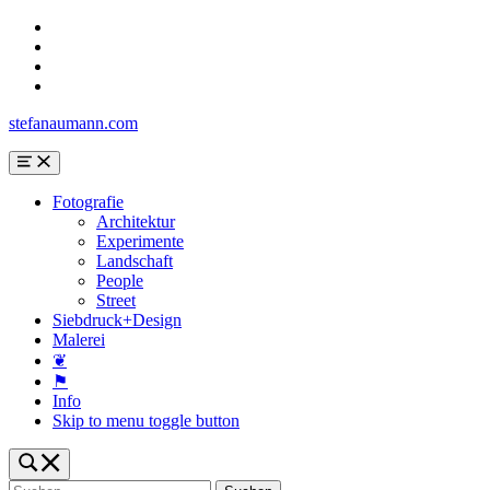
Skip
to
Skip
main
to
Skip
navigation
main
to
Skip
content
search
to
stefanaumann.com
form
footer
Menu
Fotografie
Architektur
Experimente
Landschaft
People
Street
Siebdruck+Design
Malerei
❦
⚑
Info
Skip to menu toggle button
Toggle
search
Suchen