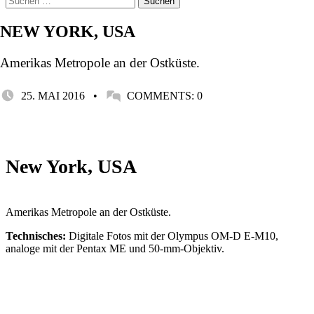
form
nach:
modal
box
NEW YORK, USA
Amerikas Metropole an der Ostküste.
POSTED ON:
WRITTEN BY:
25. MAI 2016
COMMENTS:
0
STEFAN
New York, USA
Amerikas Metropole an der Ostküste.
Technisches:
Digitale Fotos mit der Olympus OM-D E-M10,
analoge mit der Pentax ME und 50-mm-Objektiv.