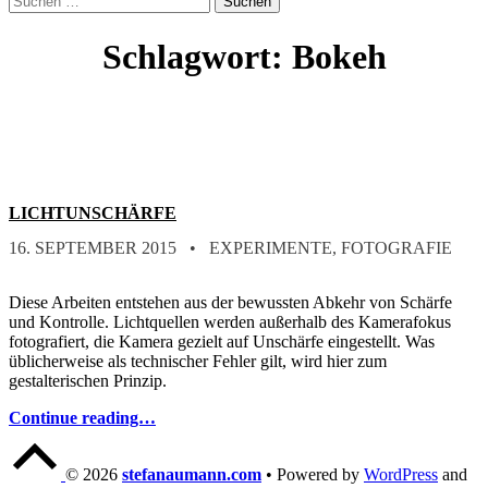
form
nach:
modal
box
Schlagwort:
Bokeh
LICHTUNSCHÄRFE
POSTED ON:
CATEGORIZED IN:
WRITTEN BY:
STEFAN
16. SEPTEMBER 2015
EXPERIMENTE
,
FOTOGRAFIE
Diese Arbeiten entstehen aus der bewussten Abkehr von Schärfe
und Kontrolle. Lichtquellen werden außerhalb des Kamerafokus
fotografiert, die Kamera gezielt auf Unschärfe eingestellt. Was
üblicherweise als technischer Fehler gilt, wird hier zum
gestalterischen Prinzip.
Continue reading…
Back
to
© 2026
stefanaumann.com
•
Powered by
WordPress
and
top