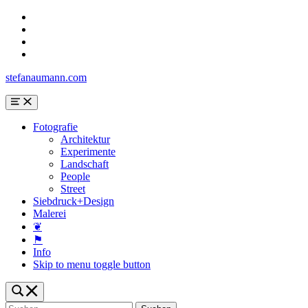
Skip
to
Skip
main
to
Skip
navigation
main
to
Skip
content
search
to
stefanaumann.com
form
footer
Menu
Fotografie
Architektur
Experimente
Landschaft
People
Street
Siebdruck+Design
Malerei
❦
⚑
Info
Skip to menu toggle button
Toggle
search
Suchen