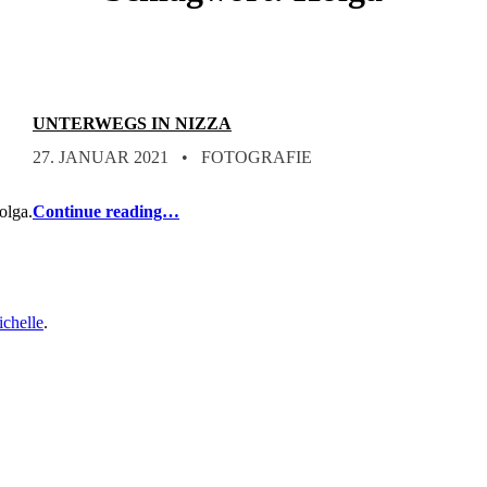
UNTERWEGS IN NIZZA
POSTED ON:
CATEGORIZED IN:
WRITTEN BY:
STEFAN
27. JANUAR 2021
FOTOGRAFIE
olga.
Continue reading…
chelle
.