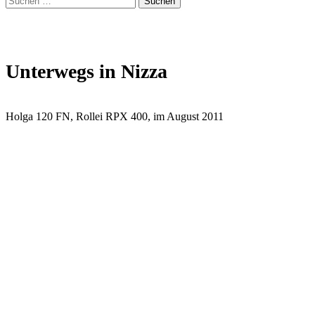
form
nach:
modal
box
Unterwegs in Nizza
Holga 120 FN, Rollei RPX 400, im August 2011