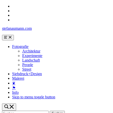
Skip
to
Skip
main
to
Skip
navigation
main
to
Skip
content
search
to
stefanaumann.com
form
footer
Menu
Fotografie
Architektur
Experimente
Landschaft
People
Street
Siebdruck+Design
Malerei
❦
⚑
Info
Skip to menu toggle button
Toggle
search
Suchen