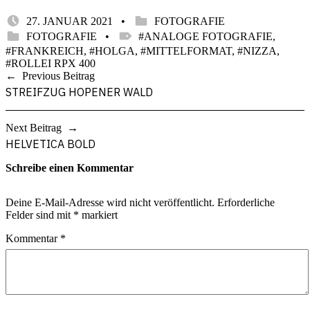
POSTED ON:
CATEGORIZED IN:
WRITTEN BY:
27. JANUAR 2021
FOTOGRAFIE
STEFAN
CATEGORIZED IN:
TAGGED AS:
FOTOGRAFIE
ANALOGE FOTOGRAFIE
,
FRANKREICH
,
HOLGA
,
MITTELFORMAT
,
NIZZA
,
ROLLEI RPX 400
Skip
Beitragsnavigation
Previous Beitrag
back
STREIFZUG HOPENER WALD
to
main
navigation
Next Beitrag
HELVETICA BOLD
Schreibe einen Kommentar
Deine E-Mail-Adresse wird nicht veröffentlicht.
Erforderliche
Felder sind mit
*
markiert
Kommentar
*