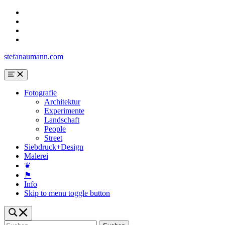
Skip
to
Skip
main
to
Skip
navigation
main
to
Skip
content
search
to
stefanaumann.com
form
footer
Menu
Fotografie
Architektur
Experimente
Landschaft
People
Street
Siebdruck+Design
Malerei
❦
⚑
Info
Skip to menu toggle button
Toggle
search
Suchen