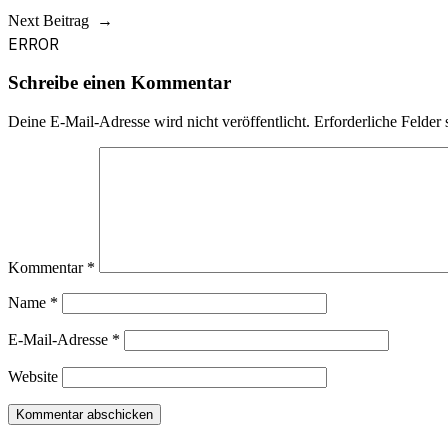
navigation
Next Beitrag
ERROR
Schreibe einen Kommentar
Deine E-Mail-Adresse wird nicht veröffentlicht.
Erforderliche Felder 
Kommentar
*
Name
*
E-Mail-Adresse
*
Website