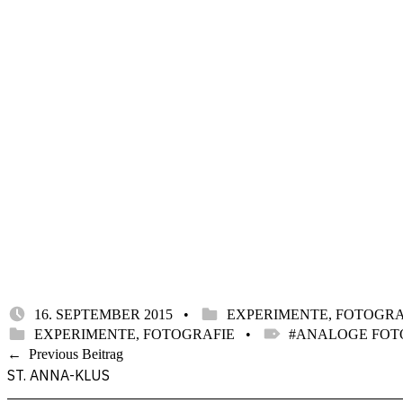
POSTED ON:
CATEGORIZED IN:
WRITTEN BY:
16. SEPTEMBER 2015
EXPERIMENTE
,
FOTOGRA
STEFAN
CATEGORIZED IN:
TAGGED AS:
EXPERIMENTE
,
FOTOGRAFIE
ANALOGE FOT
Skip
Beitragsnavigation
Previous Beitrag
back
ST. ANNA-KLUS
to
main